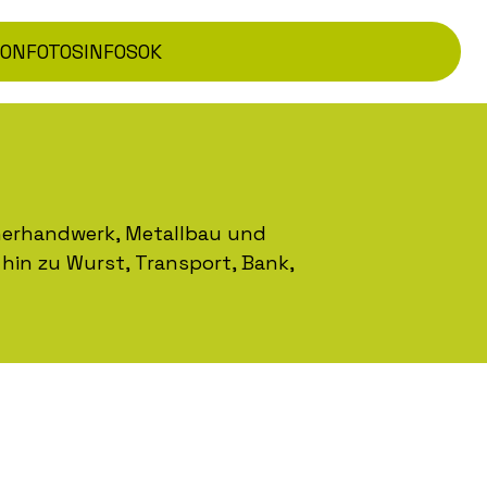
TON
FOTOS
INFOS
OK
inerhandwerk, Metallbau und
 hin zu Wurst, Transport, Bank,