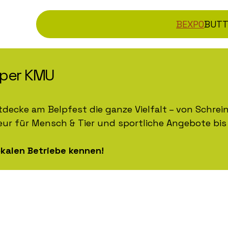
BEXPO
BUT
lper KMU
tdecke am Belpfest die ganze Vielfalt – von Schre
feur für Mensch & Tier und sportliche Angebote bis
okalen Betriebe kennen!