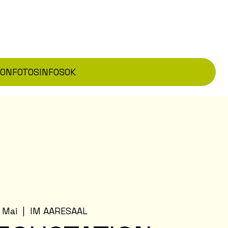
TON
FOTOS
INFOS
OK
. Mai
  |  
IM AARESAAL