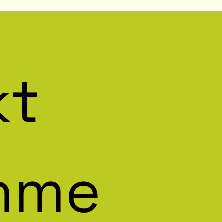
t 
hme