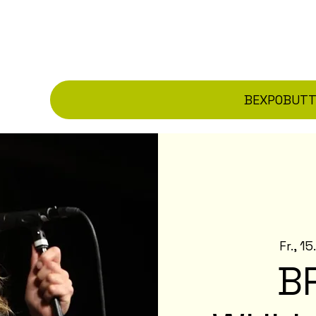
BEXPO
BUT
Fr., 15
B