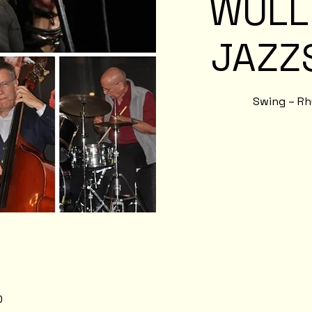
WULL
JAZZ
Swing – Rhy
0