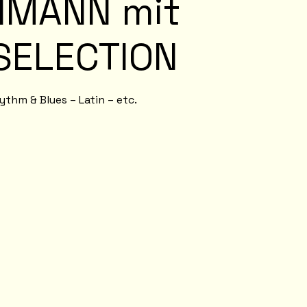
IMANN mit
SELECTION
thm & Blues – Latin – etc.