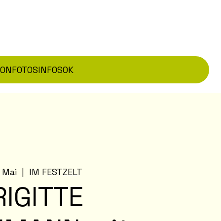
TON
FOTOS
INFOS
OK
. Mai
  |  
IM FESTZELT
RIGITTE