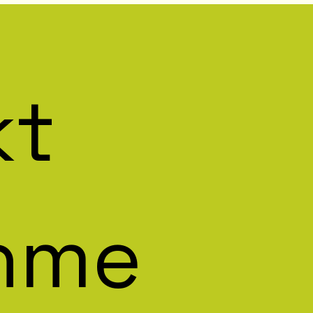
t 
hme