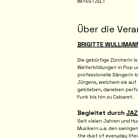
IM FESTZELT
Über die Vera
BRIGITTE WULLIMAN
Die gebürtige Zürcherin i
Weiterbildungen in Pop un
professionelle Sängerin 
Jürgens, welchem sie auf s
geblieben, daneben perfor
Funk bis hin zu Cabaret. 
Begleitet durch 
JAZ
Seit vielen Jahren und Hu
Musikern u.a. den swingen
the dust of everyday life»